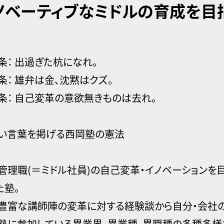
ノベーティブなミドルの育成を目
条： 出過ぎた杭になれ。
条： 雄弁は金、沈黙はクズ。
条： 自己変革の意欲無きものは去れ。
い言葉を掲げる西岡塾の憲法
管理職(＝ミドル社員)の自己変革・イノベーションを
た塾。
豊富な講師陣の変革に対する経験談から自分・会社
塾に参加している異業界、異業種、異職種の多種多様