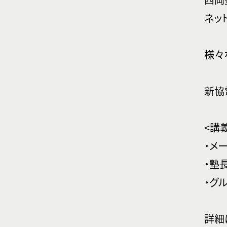
ネッ
様々
新協
<講
・メ
・塾
・グ
詳細