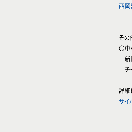
西岡
その
〇中
新協
チー
詳細
サイ