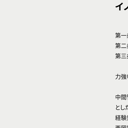
イ
第一
第二
第三
力強
中間
とし
経験
西岡