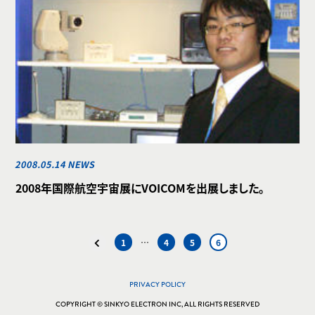
2008.05.14 NEWS
2008年国際航空宇宙展にVOICOMを出展しました。
1
…
4
5
6
PRIVACY POLICY
COPYRIGHT © SINKYO ELECTRON INC, ALL RIGHTS RESERVED