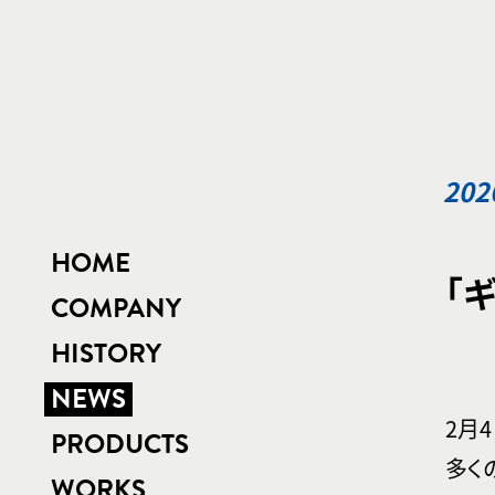
202
HOME
「
COMPANY
HISTORY
NEWS
2月
PRODUCTS
多く
WORKS